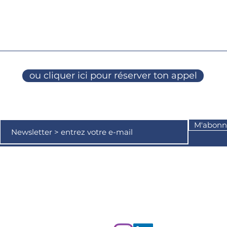
ou cliquer ici pour réserver ton appel
M'abonn
©2024 par Nathalie Rollin-Guédeu - tous droits réservés
Mentions légales - politique de confidentialité