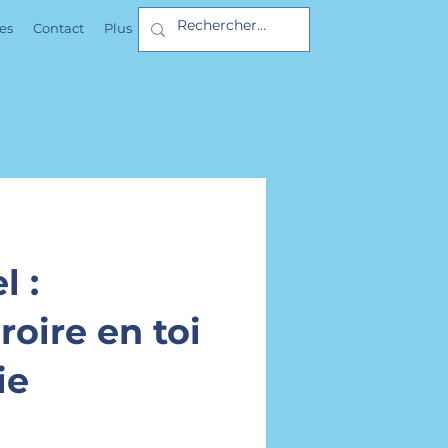
es
Contact
Plus
l :
oire en toi
ie