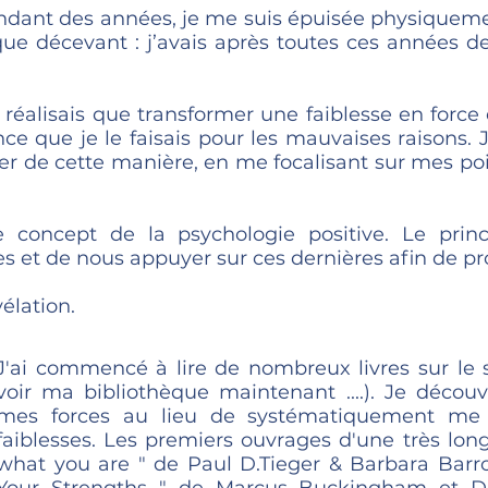
pendant des années, je me suis épuisée physique
que décevant : j’avais après toutes ces années d
réalisais que transformer une faiblesse en force ét
nce que je le faisais pour les mauvaises raisons. 
er de cette manière, en me focalisant sur mes poin
le concept de la psychologie positive. Le pri
s et de nous appuyer sur ces dernières afin de pr
élation.
J'ai commencé à lire de nombreux livres sur le s
voir ma bibliothèque maintenant ....). Je décou
mes forces au lieu de systématiquement me
faiblesses.
Les premiers ouvrages d'une très long
what you are " de Paul D.Tieger & Barbara Barr