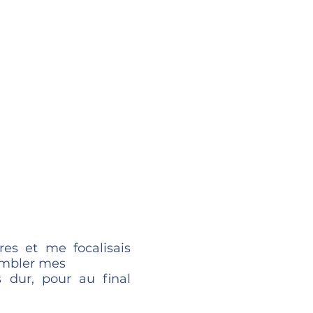
es et me focalisais
combler mes
s dur, pour au final